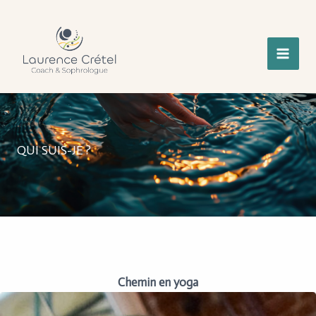
Skip
to
content
QUI SUIS-JE ?
Chemin en yoga